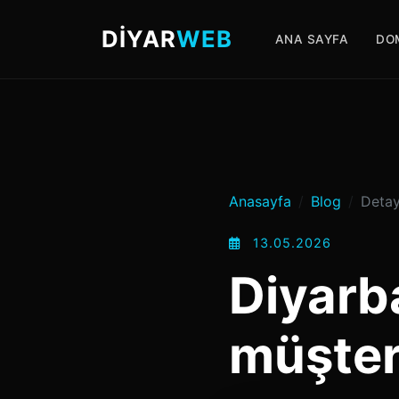
DİYAR
WEB
ANA SAYFA
DO
Anasayfa
Blog
Deta
13.05.2026
Diyarba
müşter