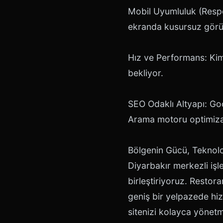
Mobil Uyumluluk (Respon
ekranda kusursuz görü
Hız ve Performans: Kims
bekliyor.
SEO Odaklı Altyapı: Goo
Arama motoru optimizas
Bölgenin Gücü, Teknoloj
Diyarbakır merkezli işl
birleştiriyoruz. Restora
geniş bir yelpazede hi
sitenizi kolayca yönetm