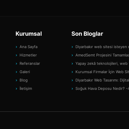
Kurumsal
Son Bloglar
Ana Sayfa
Diyarbakır web sitesi isteyen
Hizmetler
AmedSemt Projesini Tamamlad
Referanslar
Yapay zekâ teknolojileri, web
Galeri
Kurumsal Firmalar İçin Web Si
Blog
Diyarbakır Web Tasarımı: Diji
İletişim
Soğuk Hava Deposu Nedir? -4