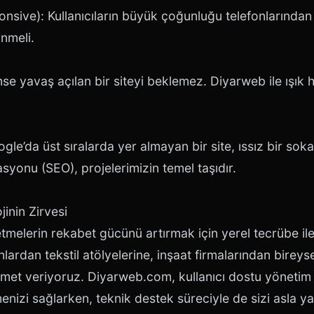
sive): Kullanıcıların büyük çoğunluğu telefonlarından u
nmeli.
e yavaş açılan bir siteyi beklemez. Diyarweb ile ışık hı
gle’da üst sıralarda yer almayan bir site, ıssız bir sok
yonu (SEO), projelerimizin temel taşıdır.
inin Zirvesi
etmelerin rekabet gücünü artırmak için yerel tecrübe ile
nlardan tekstil atölyelerine, inşaat firmalarından birey
zmet veriyoruz. Diyarweb.com, kullanıcı dostu yönetim 
enizi sağlarken, teknik destek süreciyle de sizi asla y