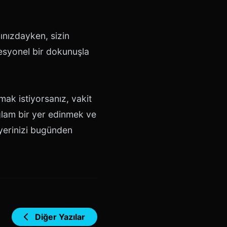
ğınızdayken, sizin
fesyonel bir dokunuşla
mak istiyorsanız, vakit
ğlam bir yer edinmek ve
i yerinizi bugünden
Diğer Yazılar