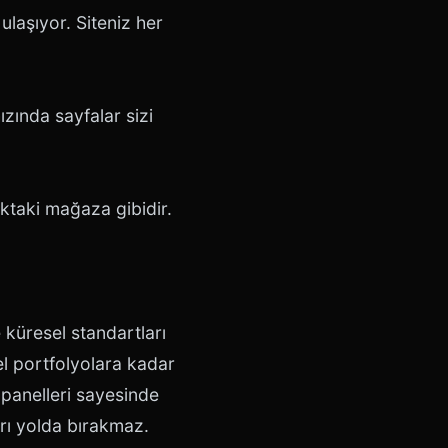
laşıyor. Siteniz her
zında sayfalar sizi
aktaki mağaza gibidir.
 küresel standartları
sel portfolyolara kadar
panelleri sayesinde
arı yolda bırakmaz.