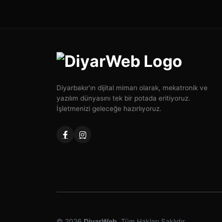
Diyarbakır'ın dijital mimarı olarak, mekatronik ve
yazılım dünyasını tek bir potada eritiyoruz.
İşletmenizi geleceğe hazırlıyoruz.
© 2026
DiyarWeb
. Tüm Hakları Saklıdır.