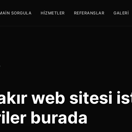
MAIN SORGULA
HIZMETLER
REFERANSLAR
GALERI
y
kır web sitesi i
iler burada