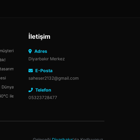
İletişim
 müşteriler burada
Adres
Diyarbakır Merkez
ık!
 tasarım dünyasında devrim yaratıyor.
E-Posta
tesi
saheser2132@gmail.com
tal Dünyada Güçlü Bir Adım
Telefon
0°C ile +8°C Arasında Depolama Rehberi
05323728477
Geleceği
Diyarbakır
'da Kodluyoruz.