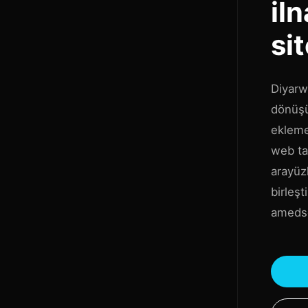
il
sit
Diyarwe
dönüşü
ekleme
web tas
arayüzl
birleşt
amedse