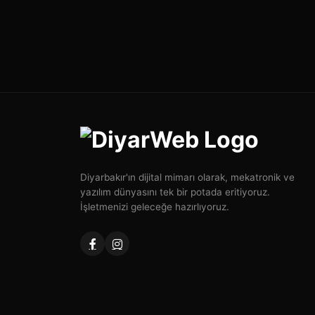
Diyarbakır'ın dijital mimarı olarak, mekatronik ve
yazılım dünyasını tek bir potada eritiyoruz.
İşletmenizi geleceğe hazırlıyoruz.