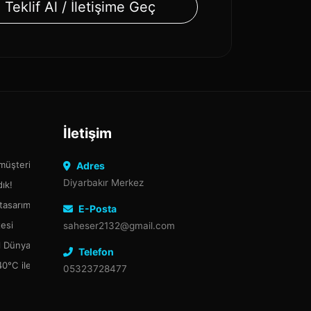
Teklif Al / İletişime Geç
İletişim
 müşteriler burada
Adres
Diyarbakır Merkez
ık!
 tasarım dünyasında devrim yaratıyor.
E-Posta
tesi
saheser2132@gmail.com
tal Dünyada Güçlü Bir Adım
Telefon
0°C ile +8°C Arasında Depolama Rehberi
05323728477