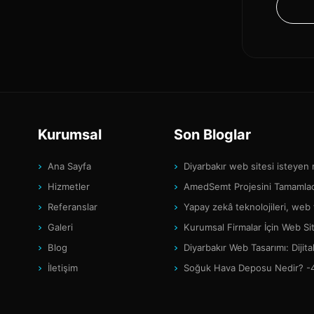
Kurumsal
Son Bloglar
Ana Sayfa
Diyarbakır web sitesi isteyen
Hizmetler
AmedSemt Projesini Tamamlad
Referanslar
Yapay zekâ teknolojileri, web
Galeri
Kurumsal Firmalar İçin Web Si
Blog
Diyarbakır Web Tasarımı: Diji
İletişim
Soğuk Hava Deposu Nedir? -4