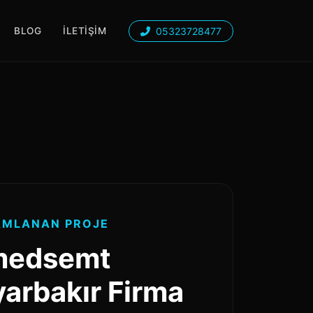
05323728477
BLOG
İLETIŞIM
MLANAN PROJE
edsemt
yarbakır Firma